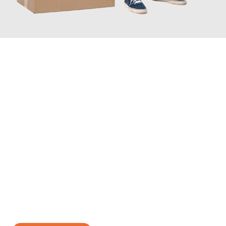
JETZT ANFRAGEN
Erleben Sie mit Umzugsmeister Lemann Göttingen, wie
einfach
und stressfrei Ihr Umzug Göttingen Porto
sein kann. Unser
Expertenteam steht bereit, um Ihnen einen reibungslosen
Übergang in Ihr neues Zuhause zu garantieren.
Jetzt
unverbindliches Angebot
erhalten &
100€ sparen: