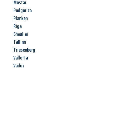
Mostar
Podgorica
Planken
Riga
Shauliai
Tallinn
Triesenberg
Valletta
Vaduz
Jetzt anfragen &
Angebot
mit Best-Preis
erhalten!