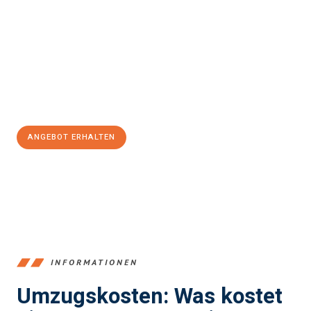
und stressfrei Ihr Umzug Göttingen Vila Nova de Gaia
sein
kann. Unser Expertenteam steht bereit, um Ihnen einen
reibungslosen Übergang in Ihr neues Zuhause zu garantieren.
Jetzt
unverbindliches Angebot
erhalten &
100€ sparen:
ANGEBOT ERHALTEN
+4915792653382
INFORMATIONEN
Umzugskosten: Was kostet