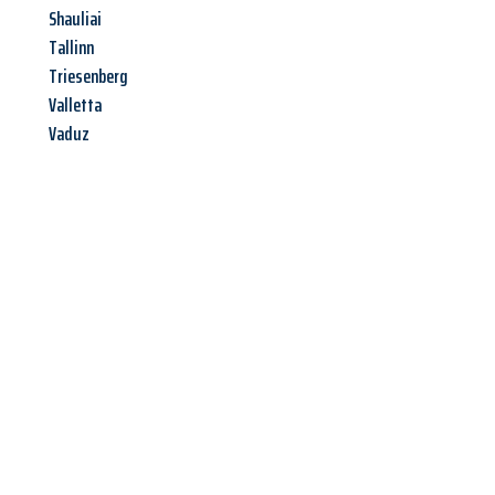
Shauliai
Tallinn
Triesenberg
Valletta
Vaduz
Jetzt anfragen &
Angebot
mit Best-Preis
erhalten!
Schicken Sie uns jetzt Ihre unverbindliche Anfrage und sichern
Sie sich Ihr
individuelles Umzugsangebot für Ihr Anliegen in
Göttingen
zum Best-Preis! Nutzen Sie die Gelegenheit für
einen
stressfreien Umzug
mit maximalem Komfort: