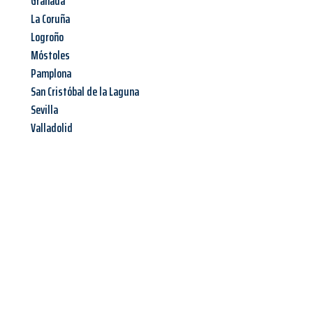
Granada
La Coruña
Logroño
Móstoles
Pamplona
San Cristóbal de la Laguna
Sevilla
Valladolid
Jetzt anfragen &
Angebot
mit Best-Preis
erhalten!
Schicken Sie uns jetzt Ihre unverbindliche Anfrage und sichern
Sie sich Ihr
individuelles Umzugsangebot für Ihr Anliegen in