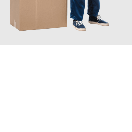
JETZT ANFRAGEN
Erleben Sie mit Umzugsmeister Lemann Göttingen, wie
einfach
und stressfrei Ihr Umzug Göttingen Algeciras
sein kann. Unser
Expertenteam steht bereit, um Ihnen einen reibungslosen
Übergang in Ihr neues Zuhause zu garantieren.