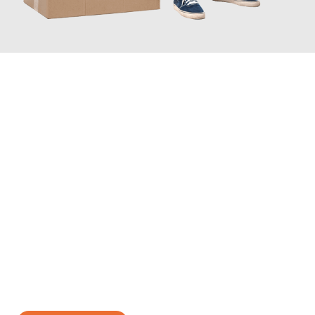
JETZT ANFRAGEN
Erleben Sie mit Umzugsmeister Lemann Göttingen, wie
einfach
und stressfrei Ihr Umzug Göttingen León
sein kann. Unser
Expertenteam steht bereit, um Ihnen einen reibungslosen
Übergang in Ihr neues Zuhause zu garantieren.
Jetzt
unverbindliches Angebot
erhalten &
100€ sparen: