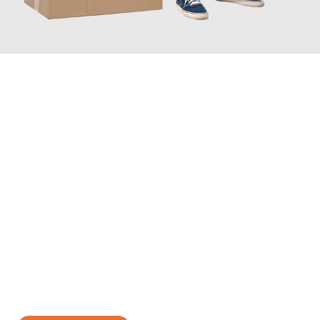
JETZT ANFRAGEN
Erleben Sie mit Umzugsmeister Lemann Göttingen, wie
einfach
und stressfrei Ihr Umzug Göttingen Jaén
sein kann. Unser
Expertenteam steht bereit, um Ihnen einen reibungslosen
Übergang in Ihr neues Zuhause zu garantieren.
Jetzt
unverbindliches Angebot
erhalten &
100€ sparen: