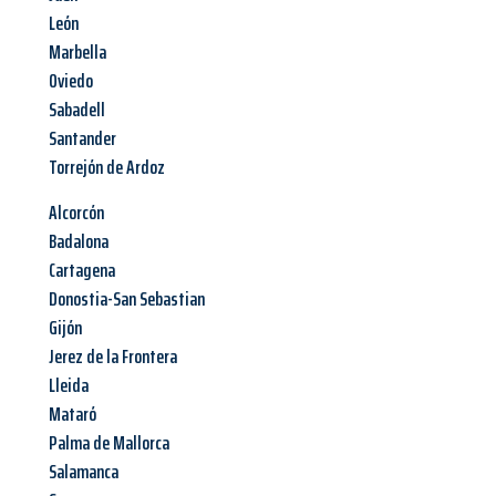
León
Marbella
Oviedo
Sabadell
Santander
Torrejón de Ardoz
Alcorcón
Badalona
Cartagena
Donostia-San Sebastian
Gijón
Jerez de la Frontera
Lleida
Mataró
Palma de Mallorca
Salamanca