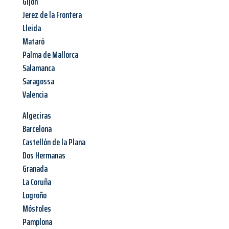
Gijón
Jerez de la Frontera
Lleida
Mataró
Palma de Mallorca
Salamanca
Saragossa
Valencia
Algeciras
Barcelona
Castellón de la Plana
Dos Hermanas
Granada
La Coruña
Logroño
Móstoles
Pamplona