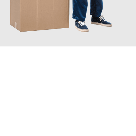
JETZT ANFRAGEN
Erleben Sie mit Umzugsmeister Lemann Göttingen, wie
einfach
und stressfrei Ihr Umzug Göttingen Badalona
sein kann. Unser
Expertenteam steht bereit, um Ihnen einen reibungslosen
Übergang in Ihr neues Zuhause zu garantieren.