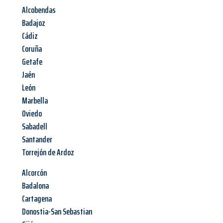
Alcobendas
Badajoz
Cádiz
Coruña
Getafe
Jaén
León
Marbella
Oviedo
Sabadell
Santander
Torrejón de Ardoz
Alcorcón
Badalona
Cartagena
Donostia-San Sebastian