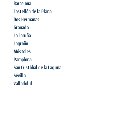
Barcelona
Castellón de la Plana
Dos Hermanas
Granada
La Coruña
Logroño
Móstoles
Pamplona
San Cristóbal de la Laguna
Sevilla
Valladolid
Jetzt anfragen &
Angebot