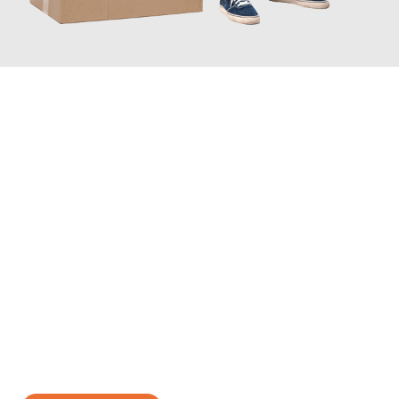
JETZT ANFRAGEN
Erleben Sie mit Umzugsmeister Lemann Göttingen, wie
einfach
und stressfrei Ihr Umzug Göttingen Elche
sein kann. Unser
Expertenteam steht bereit, um Ihnen einen reibungslosen
Übergang in Ihr neues Zuhause zu garantieren.
Jetzt
unverbindliches Angebot
erhalten &
100€ sparen: