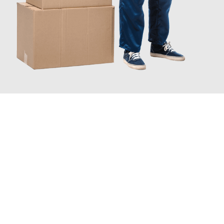
JETZT ANFRAGEN
Erleben Sie mit Umzugsmeister Lemann Göttingen, wie
einfach
und stressfrei Ihr Umzug Göttingen Saragossa
sein kann.
Unser Expertenteam steht bereit, um Ihnen einen reibungslosen
Übergang in Ihr neues Zuhause zu garantieren.