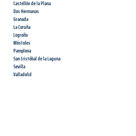
Castellón de la Plana
Dos Hermanas
Granada
La Coruña
Logroño
Móstoles
Pamplona
San Cristóbal de la Laguna
Sevilla
Valladolid
Jetzt anfragen &
Angebot
mit Best-Preis
erhalten!