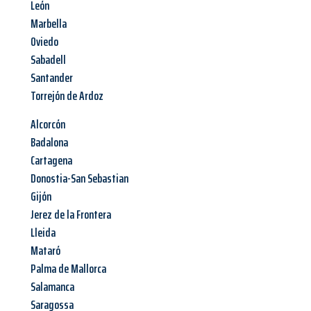
León
Marbella
Oviedo
Sabadell
Santander
Torrejón de Ardoz
Alcorcón
Badalona
Cartagena
Donostia-San Sebastian
Gijón
Jerez de la Frontera
Lleida
Mataró
Palma de Mallorca
Salamanca
Saragossa