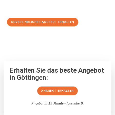
Schritt zu einem stressfreien Umzug nach Donostia-San
Sebastian machen:
UNVERBINDLICHES ANGEBOT ERHALTEN
100% unverbindlich
– Garantiert eine Antwort
innerhalb von 15
Minuten
.
Erhalten Sie das
beste Angebot
in Göttingen:
ANGEBOT ERHALTEN
Angebot
in 15 Minuten
(garantiert).