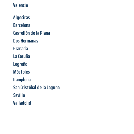
Valencia
Algeciras
Barcelona
Castellón de la Plana
Dos Hermanas
Granada
La Coruña
Logroño
Móstoles
Pamplona
San Cristóbal de la Laguna
Sevilla
Valladolid