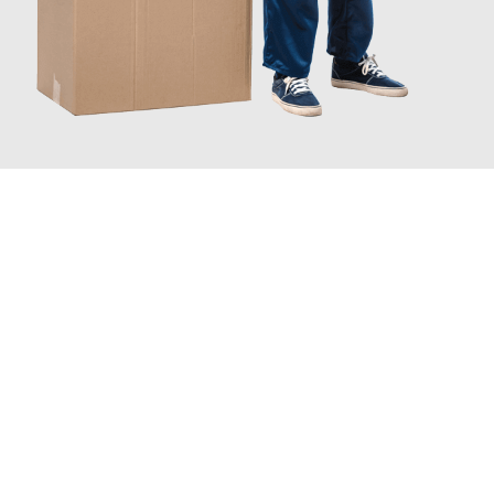
JETZT ANFRAGEN
Erleben Sie mit Umzugsmeister Lemann Göttingen, wie
einfach
und stressfrei Ihr Umzug Göttingen La Coruña
sein kann. Unser
Expertenteam steht bereit, um Ihnen einen reibungslosen
Übergang in Ihr neues Zuhause zu garantieren.