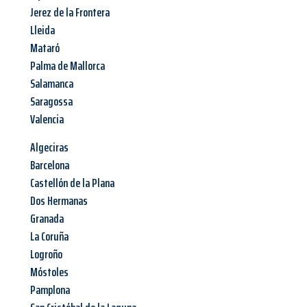
Jerez de la Frontera
Lleida
Mataró
Palma de Mallorca
Salamanca
Saragossa
Valencia
Algeciras
Barcelona
Castellón de la Plana
Dos Hermanas
Granada
La Coruña
Logroño
Móstoles
Pamplona