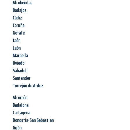
Alcobendas
Badajoz
Cádiz
Coruña
Getafe
Jaén
León
Marbella
Oviedo
Sabadell
Santander
Torrejón de Ardoz
Alcorcón
Badalona
Cartagena
Donostia-San Sebastian
Gijón