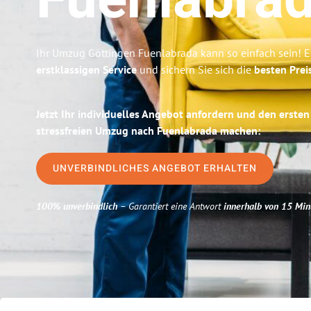
Fuenlabra
Ihr Umzug Göttingen Fuenlabrada kann so einfach sein! E
erstklassigen Service
und sichern Sie sich die
besten Prei
Jetzt Ihr individuelles Angebot anfordern und den ersten
stressfreien Umzug nach Fuenlabrada machen:
UNVERBINDLICHES ANGEBOT ERHALTEN
100% unverbindlich
– Garantiert eine Antwort
innerhalb von 15 Min