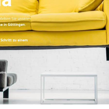
da
rleben Sie unseren
se in Göttingen
.
 Schritt zu einem
uten
.